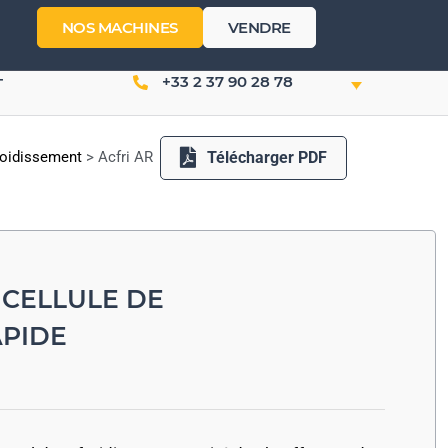
NOS MACHINES
VENDRE
+33 2 37 90 28 78
T
Télécharger PDF
froidissement
>
Acfri AR
– CELLULE DE
APIDE