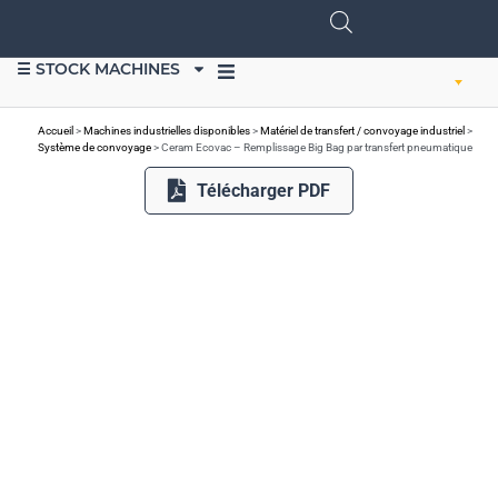
☰ STOCK MACHINES
VENDRE DU MATÉRIEL
Accueil
>
Machines industrielles disponibles
>
Matériel de transfert / convoyage industriel
>
Système de convoyage
>
Ceram Ecovac – Remplissage Big Bag par transfert pneumatique
Télécharger PDF