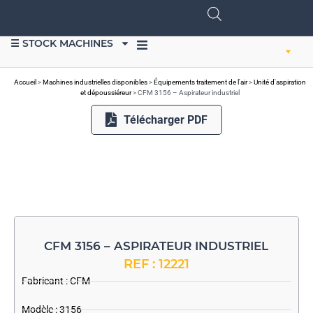
☰ STOCK MACHINES
VENDRE DU MATÉRIEL
Accueil
>
Machines industrielles disponibles
>
Équipements traitement de l'air
>
Unité d'aspiration
et dépoussiéreur
>
CFM 3156 – Aspirateur industriel
Télécharger PDF
CFM 3156 – ASPIRATEUR INDUSTRIEL
REF : 12221
Fabricant :
CFM
Modèle : 3156