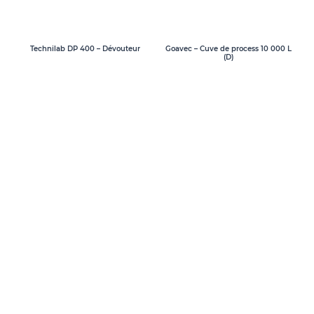
Goavec – Cuve de process 10 000 L
Technilab DP 400 – Dévouteur
(D)