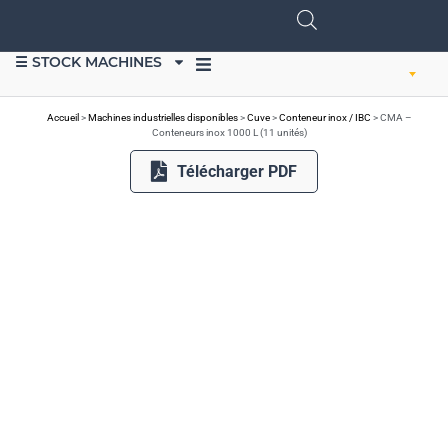
☰ STOCK MACHINES
VENDRE DU MATÉRIEL
Accueil
>
Machines industrielles disponibles
>
Cuve
>
Conteneur inox / IBC
>
CMA –
Conteneurs inox 1000 L (11 unités)
Télécharger PDF