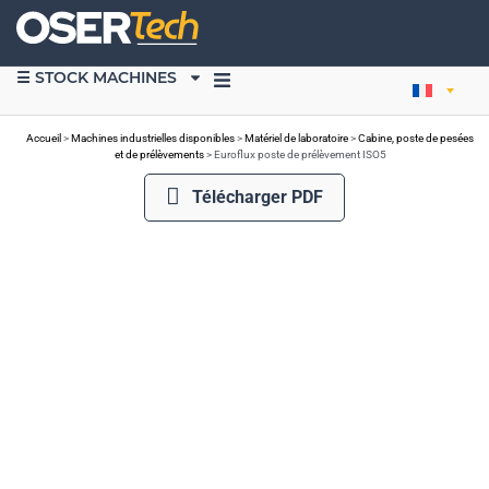
☰ STOCK MACHINES
VENDRE DU MATÉRIEL
Accueil
>
Machines industrielles disponibles
>
Matériel de laboratoire
>
Cabine, poste de pesées
et de prélèvements
>
Euroflux poste de prélèvement ISO5
Télécharger PDF