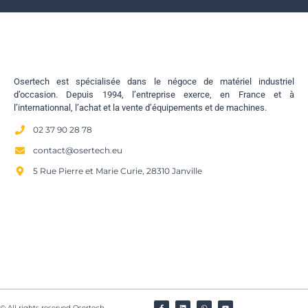
Osertech est spécialisée dans le négoce de matériel industriel
d’occasion. Depuis 1994, l’entreprise exerce, en France et à
l’internationnal, l’achat et la vente d’équipements et de machines.
02 37 90 28 78
contact@osertech.eu
5 Rue Pierre et Marie Curie, 28310 Janville
© All rights reserved Osertech