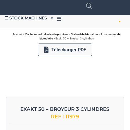
☰ STOCK MACHINES
VENDRE DU MATÉRIEL
Accueil
>
Machines industrielles disponibles
>
Matériel de laboratoire
>
Équipement de
laboratoire
>
Exakt 50 – Broyeur 3 cylindres
Télécharger PDF
EXAKT 50 – BROYEUR 3 CYLINDRES
REF : 11979
-