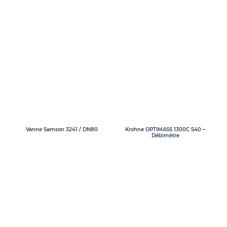
Vanne Samson 3241 / DN80
Krohne OPTIMASS 1300C S40 –
Débimètre