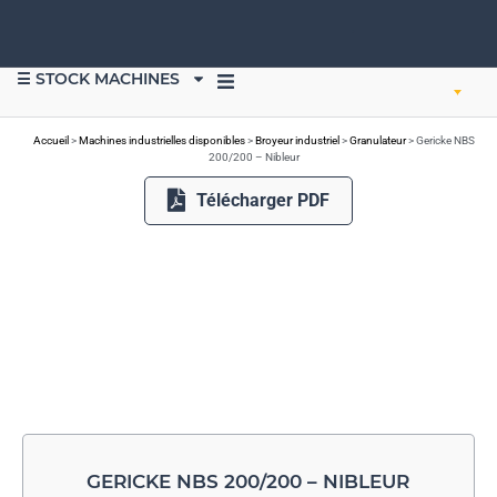
☰ STOCK MACHINES
VENDRE DU MATÉRIEL
Accueil
>
Machines industrielles disponibles
>
Broyeur industriel
>
Granulateur
>
Gericke NBS
200/200 – Nibleur
Télécharger PDF
GERICKE NBS 200/200 – NIBLEUR