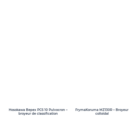
Hosokawa Bepex PCS 10 Pulvocron –
FrymaKoruma MZ130R – Broyeur
broyeur de classification
colloïdal