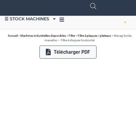
☰ STOCK MACHINES
VENDRE DU MATÉRIEL
Accueil
>
Machines industrielles disponibles
>
Filtre
>
Filtre à plaques / plateaux
>
Mavag funda
mavadisc – Filtre à disques horizontal
Télécharger PDF