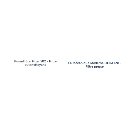
Russell Eco Filter 502 – Filtre
La Mécanique Moderne FILHA 12P –
autonettoyant
Filtre presse