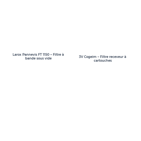
Larox Pannevis FT 1150 – Filtre à
3V Cogeim – Filtre receveur à
bande sous vide
cartouches