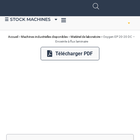
☰ STOCK MACHINES
VENDRE DU MATÉRIEL
Accueil
>
Machines industrielles disponibles
>
Matériel de laboratoire
>
Oxygen EP 20-20 DC –
Enceinte à flux laminaire
Télécharger PDF