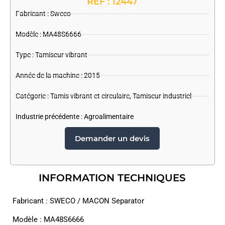
REF : 12447
Fabricant :
Sweco
Modèle : MA48S6666
Type : Tamiseur vibrant
Année de la machine : 2015
Catégorie :
Tamis vibrant et circulaire
,
Tamiseur industriel
Industrie précédente :
Agroalimentaire
Demander un devis
INFORMATION TECHNIQUES
Fabricant : SWECO / MACON Separator
Modèle : MA48S6666