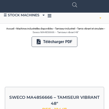
☰ STOCK MACHINES
VENDRE DU MATÉRIEL
Accueil
>
Machines industrielles disponibles
>
Tamiseur industriel
>
Tamis vibrant et circulaire
>
Sweco MA48S6666 – Tamiseur vibrant 48″
Télécharger PDF
SWECO MA48S6666 – TAMISEUR VIBRANT
48″