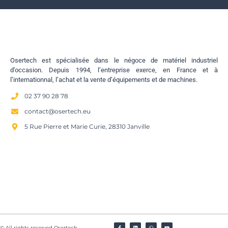
Osertech est spécialisée dans le négoce de matériel industriel
d’occasion. Depuis 1994, l’entreprise exerce, en France et à
l’internationnal, l’achat et la vente d’équipements et de machines.
02 37 90 28 78
contact@osertech.eu
5 Rue Pierre et Marie Curie, 28310 Janville
© All rights reserved Osertech