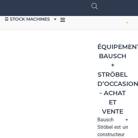
☰ STOCK MACHINES
VENDRE DU MATÉRIEL
ÉQUIPEMEN
BAUSCH
+
STRÖBEL
D’OCCASIO
- ACHAT
ET
VENTE
Bausch +
Ströbel est un
constructeur