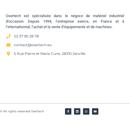
Osertech est spécialisée dans le négoce de matériel industriel
d’occasion. Depuis 1994, l’entreprise exerce, en France et à
l’internationnal, l’achat et la vente d’équipements et de machines.
02 37 90 28 78
contact@osertech.eu
5 Rue Pierre et Marie Curie, 28310 Janville
© All rights reserved Osertech