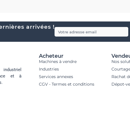
rnières arrivées !
Acheteur
Vende
Machines à vendre
Nos solu
Industries
Courtag
industriel
ance et à
Services annexes
Rachat d
s.
CGV - Termes et conditions
Dépot-ve