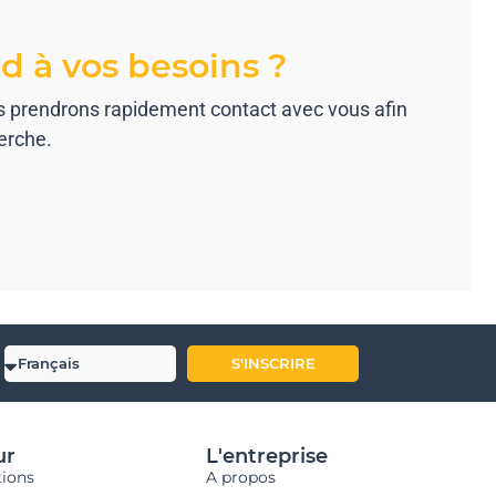
d à vos besoins ?
us prendrons rapidement contact avec vous afin
erche.
S'INSCRIRE
ur
L'entreprise
tions
A propos