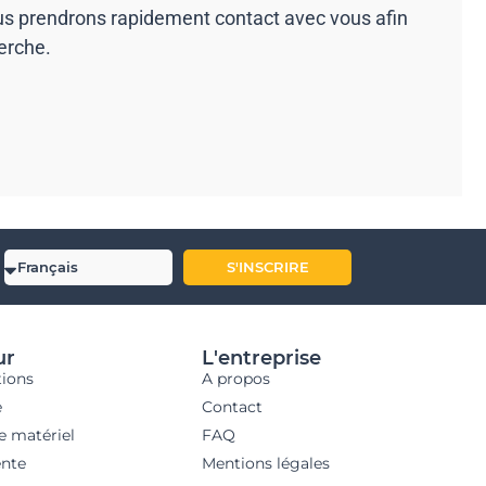
ous prendrons rapidement contact avec vous afin
erche.
S'INSCRIRE
ur
L'entreprise
tions
A propos
e
Contact
e matériel
FAQ
nte
Mentions légales