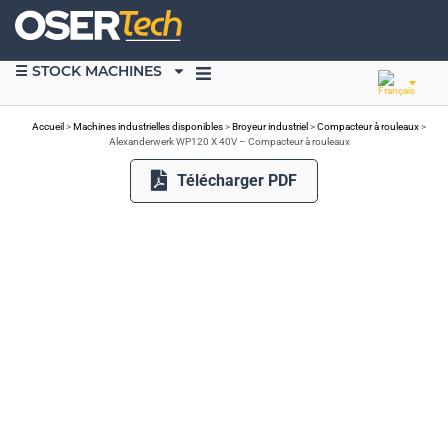
☰ STOCK MACHINES
VENDRE DU MATÉRIEL
Accueil
>
Machines industrielles disponibles
>
Broyeur industriel
>
Compacteur à rouleaux
>
Alexanderwerk WP120 X 40V – Compacteur à rouleaux
Télécharger PDF