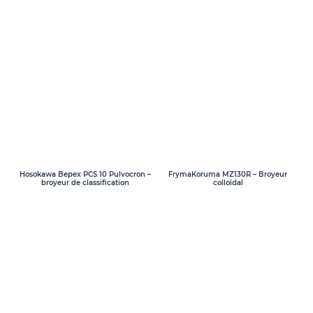
Hosokawa Bepex PCS 10 Pulvocron –
FrymaKoruma MZ130R – Broyeur
broyeur de classification
colloïdal