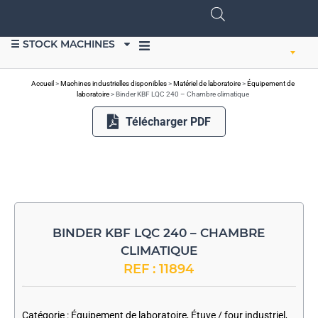
☰ STOCK MACHINES
VENDRE DU MATÉRIEL
Accueil
>
Machines industrielles disponibles
>
Matériel de laboratoire
>
Équipement de
laboratoire
>
Binder KBF LQC 240 – Chambre climatique
Télécharger PDF
BINDER KBF LQC 240 – CHAMBRE
CLIMATIQUE
REF : 11894
-
Catégorie :
Équipement de laboratoire
,
Étuve / four industriel
,