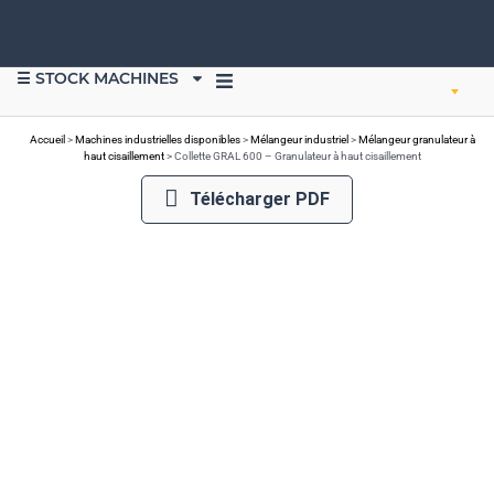
☰ STOCK MACHINES
VENDRE DU MATÉRIEL
Accueil
>
Machines industrielles disponibles
>
Mélangeur industriel
>
Mélangeur granulateur à
haut cisaillement
>
Collette GRAL 600 – Granulateur à haut cisaillement
Télécharger PDF