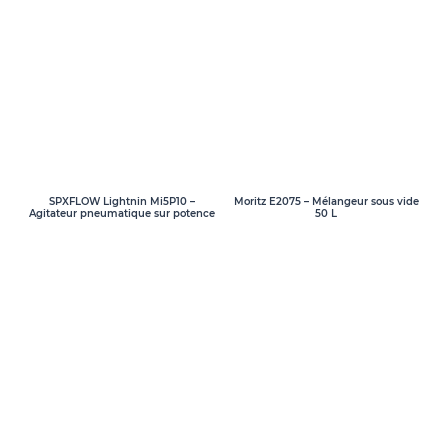
SPXFLOW Lightnin Mi5P10 –
Moritz E2075 – Mélangeur sous vide
Agitateur pneumatique sur potence
50 L