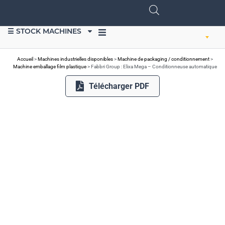
☰ STOCK MACHINES
VENDRE DU MATÉRIEL
Accueil
>
Machines industrielles disponibles
>
Machine de packaging / conditionnement
>
Machine emballage film plastique
>
Fabbri Group : Elixa Mega – Conditionneuse automatique
Télécharger PDF