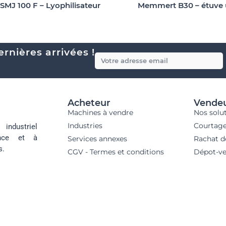
 SMJ 100 F – Lyophilisateur
Memmert B30 – étuve u
rnières arrivées !
Acheteur
Vende
Machines à vendre
Nos solu
Industries
Courtag
industriel
ance et à
Services annexes
Rachat d
s.
CGV - Termes et conditions
Dépot-ve