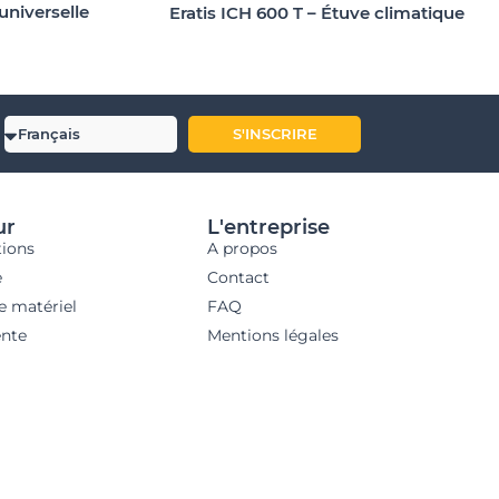
niverselle
Eratis ICH 600 T – Étuve climatique
S'INSCRIRE
ur
L'entreprise
tions
A propos
e
Contact
e matériel
FAQ
nte
Mentions légales