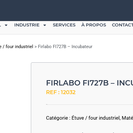
L
INDUSTRIE
SERVICES
À PROPOS
CONTAC
 / four industriel
>
Firlabo FI727B – Incubateur
FIRLABO FI727B – IN
REF : 12032
-
Catégorie :
Étuve / four industriel
,
Matér