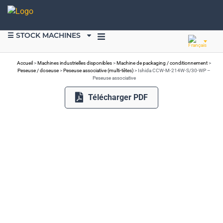
☰ STOCK MACHINES
VENDRE DU MATÉRIEL
Accueil
>
Machines industrielles disponibles
>
Machine de packaging / conditionnement
>
Peseuse / doseuse
>
Peseuse associative (multi-têtes)
>
Ishida CCW-M-214W-S/30-WP –
Peseuse associative
Télécharger PDF