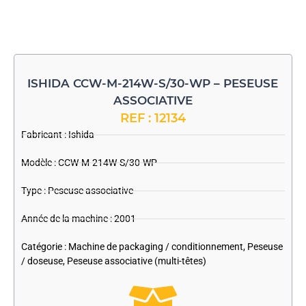
ISHIDA CCW-M-214W-S/30-WP – PESEUSE
ASSOCIATIVE
REF : 12134
Fabricant :
Ishida
Modèle : CCW-M-214W-S/30-WP
Type : Peseuse associative
Année de la machine : 2001
Catégorie :
Machine de packaging / conditionnement
,
Peseuse
/ doseuse
,
Peseuse associative (multi-têtes)