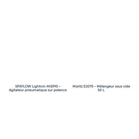
SPXFLOW Lightnin Mi5P10 –
Moritz E2075 – Mélangeur sous vide
Agitateur pneumatique sur potence
50 L