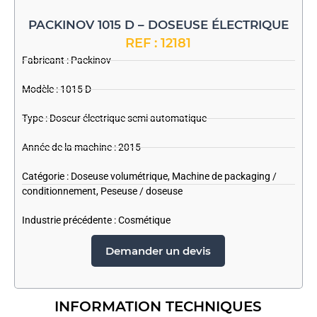
PACKINOV 1015 D – DOSEUSE ÉLECTRIQUE
REF : 12181
Fabricant :
Packinov
Modèle : 1015 D
Type : Doseur électrique semi automatique
Année de la machine : 2015
Catégorie :
Doseuse volumétrique
,
Machine de packaging /
conditionnement
,
Peseuse / doseuse
Industrie précédente :
Cosmétique
Demander un devis
INFORMATION TECHNIQUES