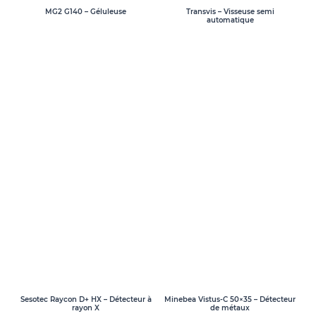
MG2 G140 – Géluleuse
Transvis – Visseuse semi
automatique
Sesotec Raycon D+ HX – Détecteur à
Minebea Vistus-C 50×35 – Détecteur
rayon X
de métaux