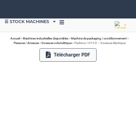
☰ STOCK MACHINES
VENDRE DU MATÉRIEL
Accueil
>
Machines industrielles disponibles
>
Machine de packaging / conditionnement
>
Peseuse / doseuse
>
Doseuse volumétrique
>
Packinov 1015 D – Doseuse électrique
Télécharger PDF