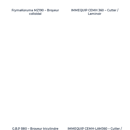
FrymaKoruma MZ190 – Broyeur
IMMEQUIP CEMH 360 – Cutter /
colloïdal
Laminoir
G.B.P R80 – Broyeur tricylindre
IMMEQUIP CEMH-LAM360 – Cutter /