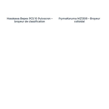
Hosokawa Bepex PCS 10 Pulvocron –
FrymaKoruma MZ130R – Broyeur
broyeur de classification
colloïdal