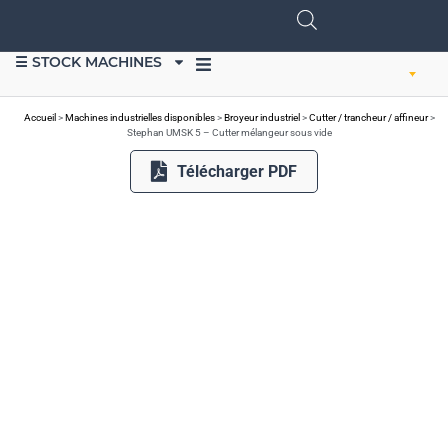
☰ STOCK MACHINES
VENDRE DU MATÉRIEL
Accueil
>
Machines industrielles disponibles
>
Broyeur industriel
>
Cutter / trancheur / affineur
>
Stephan UMSK 5 – Cutter mélangeur sous vide
Télécharger PDF