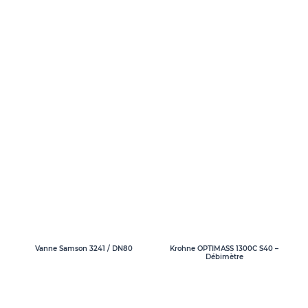
Vanne Samson 3241 / DN80
Krohne OPTIMASS 1300C S40 –
Débimètre