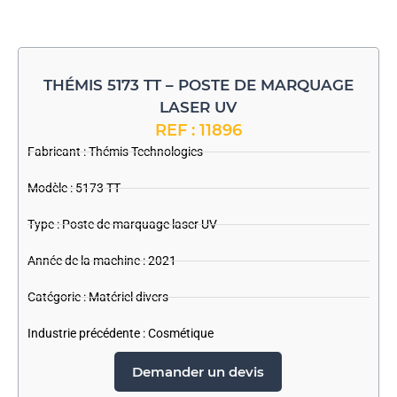
THÉMIS 5173 TT – POSTE DE MARQUAGE
LASER UV
REF : 11896
Fabricant :
Thémis Technologies
Modèle : 5173 TT
Type : Poste de marquage laser UV
Année de la machine : 2021
Catégorie :
Matériel divers
Industrie précédente :
Cosmétique
Demander un devis