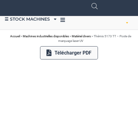
☰ STOCK MACHINES
VENDRE DU MATÉRIEL
Accueil
>
Machines industrielles disponibles
>
Matériel divers
>
Thémis 5173 TT – Poste de
marquage laser UV
Télécharger PDF