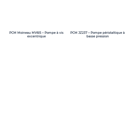
PCM Moineau MV6l5 – Pompe à vis
PCM JZ237 – Pompe péristaltique à
excentrique
basse pression