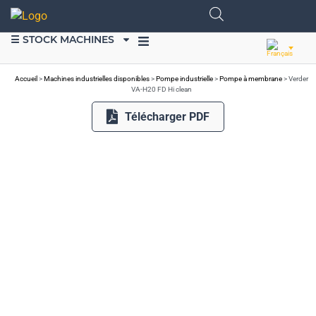
☰ STOCK MACHINES
VENDRE DU MATÉRIEL
Accueil
>
Machines industrielles disponibles
>
Pompe industrielle
>
Pompe à membrane
>
Verder
VA-H20 FD Hi clean
Télécharger PDF