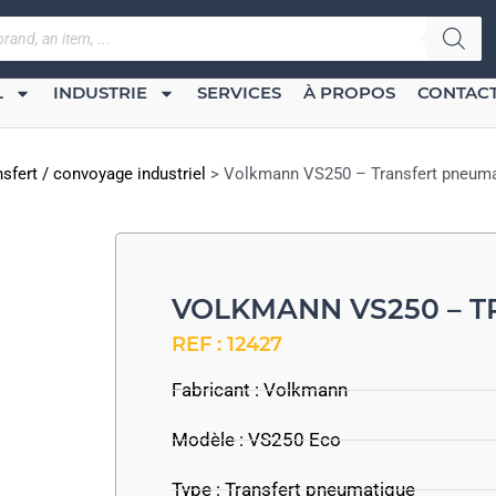
L
INDUSTRIE
SERVICES
À PROPOS
CONTAC
nsfert / convoyage industriel
>
Volkmann VS250 – Transfert pneum
VOLKMANN VS250 – 
REF : 12427
Fabricant :
Volkmann
Modèle : VS250 Eco
Type : Transfert pneumatique