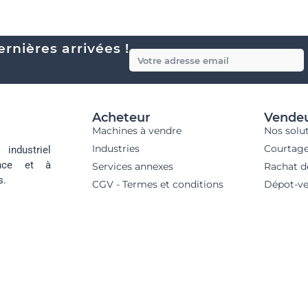
rnières arrivées !
Acheteur
Vende
Machines à vendre
Nos solu
Industries
Courtag
industriel
ance et à
Services annexes
Rachat d
s.
CGV - Termes et conditions
Dépot-ve