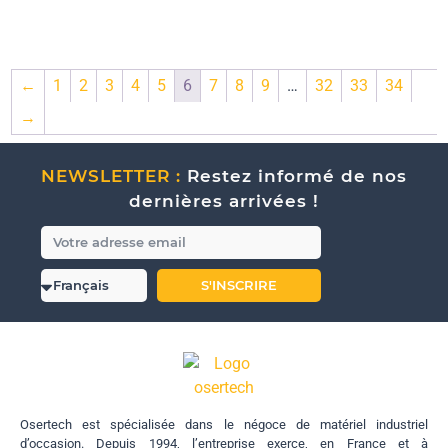
←
1
2
3
4
5
6
7
8
9
…
32
33
34
→
NEWSLETTER :
Restez informé de nos
dernières arrivées !
S'INSCRIRE
Osertech est spécialisée dans le négoce de matériel industriel
d’occasion. Depuis 1994, l’entreprise exerce, en France et à