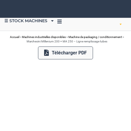
☰ STOCK MACHINES
VENDRE DU MATÉRIEL
Accueil
>
Machines industrielles disponibles
>
Machine de packaging / conditionnement
>
Marchesini Millenium 200 + MA 250 – Ligne remplissage tubes
Télécharger PDF