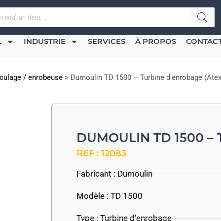
L
INDUSTRIE
SERVICES
À PROPOS
CONTAC
iculage / enrobeuse
>
Dumoulin TD 1500 – Turbine d’enrobage (Atex
DUMOULIN TD 1500 – 
REF : 12083
Fabricant :
Dumoulin
Modèle : TD 1500
Type : Turbine d'enrobage