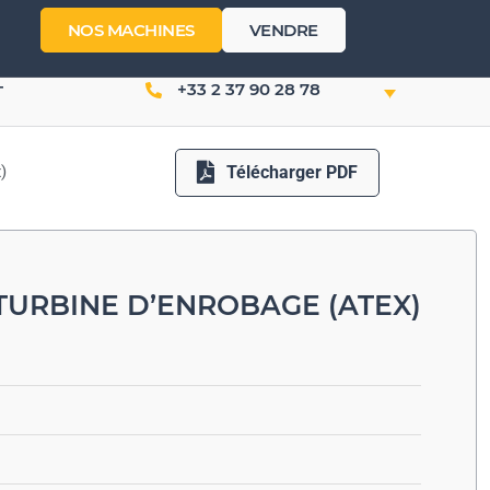
NOS MACHINES
VENDRE
+33 2 37 90 28 78
T
Télécharger PDF
)
TURBINE D’ENROBAGE (ATEX)