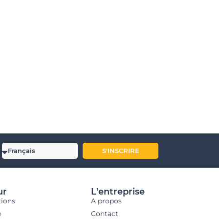
S'INSCRIRE
ur
L'entreprise
tions
A propos
e
Contact