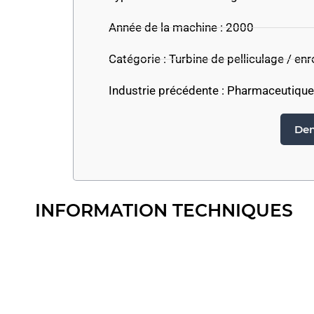
Année de la machine : 2000
Catégorie :
Turbine de pelliculage / en
Industrie précédente :
Pharmaceutique
Dem
INFORMATION TECHNIQUES