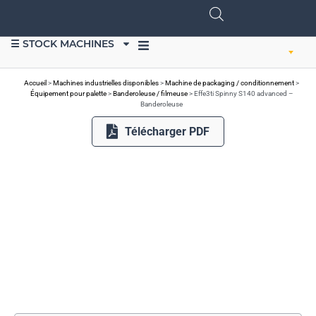
☰ STOCK MACHINES
VENDRE DU MATÉRIEL
Accueil
>
Machines industrielles disponibles
>
Machine de packaging / conditionnement
>
Équipement pour palette
>
Banderoleuse / filmeuse
>
Effe3ti Spinny S140 advanced –
Banderoleuse
Télécharger PDF