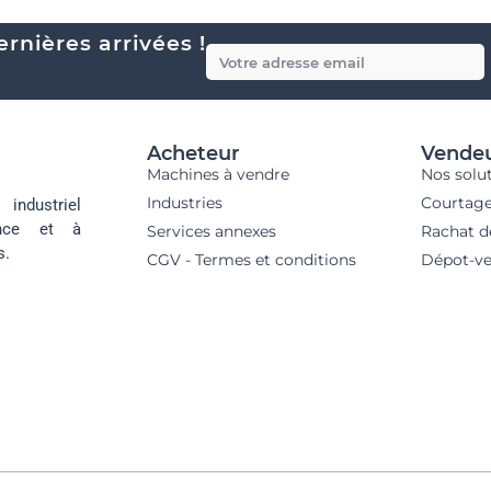
rnières arrivées !
Acheteur
Vende
Machines à vendre
Nos solu
Industries
Courtag
industriel
ance et à
Services annexes
Rachat d
s.
CGV - Termes et conditions
Dépot-ve