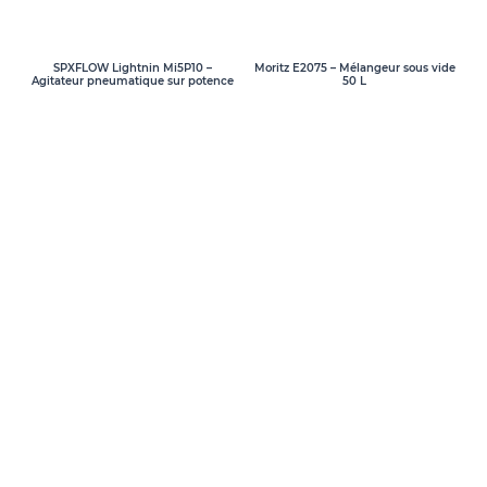
SPXFLOW Lightnin Mi5P10 –
Moritz E2075 – Mélangeur sous vide
Agitateur pneumatique sur potence
50 L