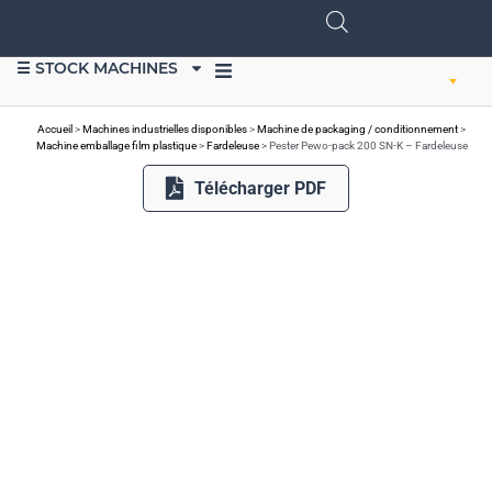
☰ STOCK MACHINES
VENDRE DU MATÉRIEL
Accueil
>
Machines industrielles disponibles
>
Machine de packaging / conditionnement
>
Machine emballage film plastique
>
Fardeleuse
>
Pester Pewo-pack 200 SN-K – Fardeleuse
Télécharger PDF