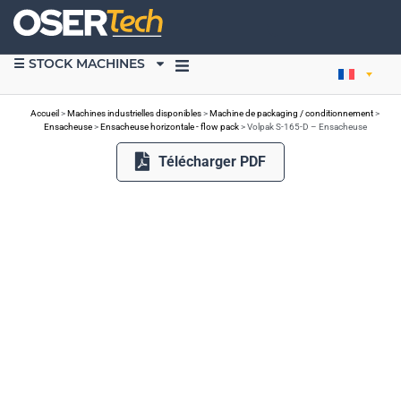
☰ STOCK MACHINES
VENDRE DU MATÉRIEL
Accueil
>
Machines industrielles disponibles
>
Machine de packaging / conditionnement
>
Ensacheuse
>
Ensacheuse horizontale - flow pack
>
Volpak S-165-D – Ensacheuse
Télécharger PDF