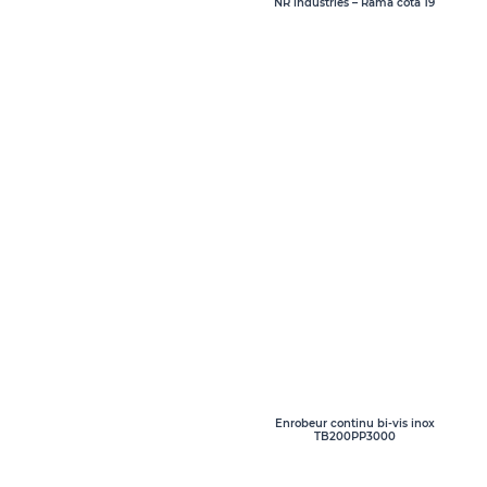
NR industries – Rama cota 19
Enrobeur continu bi-vis inox
TB200PP3000