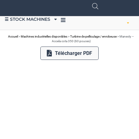
☰ STOCK MACHINES
VENDRE DU MATÉRIEL
Accueil
>
Machines industrielles disponibles
>
Turbine de pelliculage / enrobeuse
>
Manesty –
Accela cota 350 (60 pouces)
Télécharger PDF