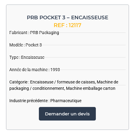
PRB POCKET 3 – ENCAISSEUSE
REF : 12117
Fabricant :
PRB Packaging
Modèle : Pocket 3
Type : Encaisseuse
Année de la machine : 1993
Catégorie :
Encaisseuse / formeuse de caisses
,
Machine de
packaging / conditionnement
,
Machine emballage carton
Industrie précédente :
Pharmaceutique
Demander un devis