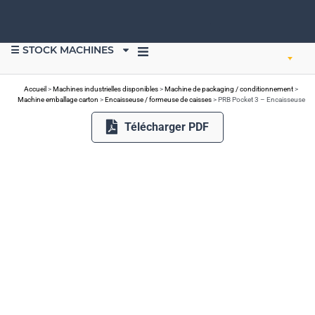
☰ STOCK MACHINES
VENDRE DU MATÉRIEL
Accueil
>
Machines industrielles disponibles
>
Machine de packaging / conditionnement
>
Machine emballage carton
>
Encaisseuse / formeuse de caisses
>
PRB Pocket 3 – Encaisseuse
Télécharger PDF