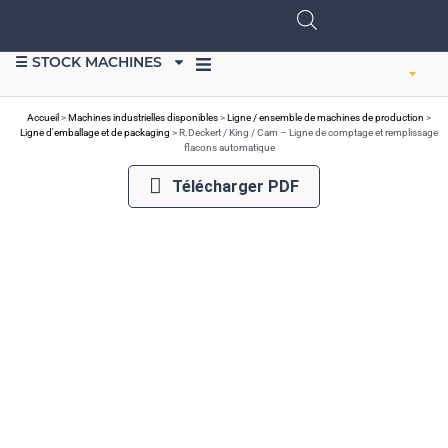
☰ STOCK MACHINES
VENDRE DU MATÉRIEL
Accueil
>
Machines industrielles disponibles
>
Ligne / ensemble de machines de production
>
Ligne d'emballage et de packaging
>
R.Deckert / King / Cam – Ligne de comptage et remplissage
flacons automatique
Télécharger PDF