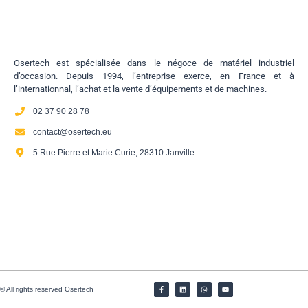
Osertech est spécialisée dans le négoce de matériel industriel
d’occasion. Depuis 1994, l’entreprise exerce, en France et à
l’internationnal, l’achat et la vente d’équipements et de machines.
02 37 90 28 78
contact@osertech.eu
5 Rue Pierre et Marie Curie, 28310 Janville
© All rights reserved Osertech