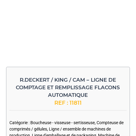
R.DECKERT / KING / CAM – LIGNE DE
COMPTAGE ET REMPLISSAGE FLACONS
AUTOMATIQUE
REF : 11811
-
Catégorie :
Boucheuse - visseuse - sertisseuse
,
Compteuse de
comprimés / gélules
,
Ligne / ensemble de machines de
production
,
Ligne d'emballage et de packaging
,
Machine de